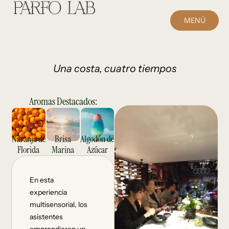
MENÚ
CERRAR
Una costa, cuatro tiempos
Aromas Destacados:
Brisa
Algodón de
Naranja de
Marina
Azúcar
Florida
En esta
experiencia
multisensorial, los
asistentes